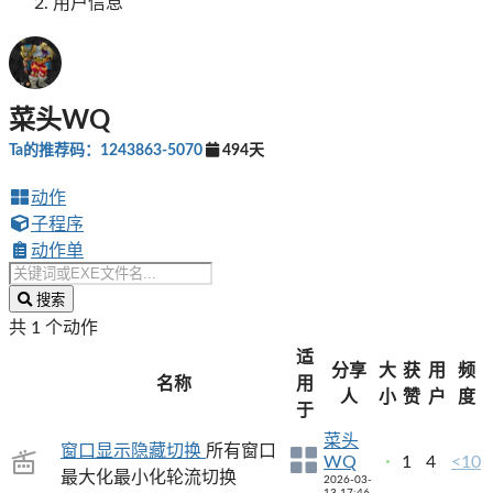
用户信息
菜头WQ
Ta的推荐码：1243863-5070
494天
动作
子程序
动作单
搜索
共 1 个动作
适
分享
大
获
用
频
名称
用
人
小
赞
户
度
于
菜头
窗口显示隐藏切换
所有窗口
WQ
1
4
<10
最大化最小化轮流切换
2026-03-
13 17:46