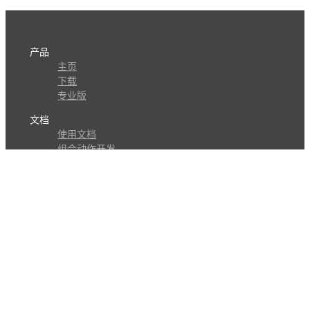
产品
主页
下载
专业版
文档
使用文档
组合动作开发
知识库
版本历史
瓜皮学堂
分享
动作库
子程序
外观
交流
问答讨论区