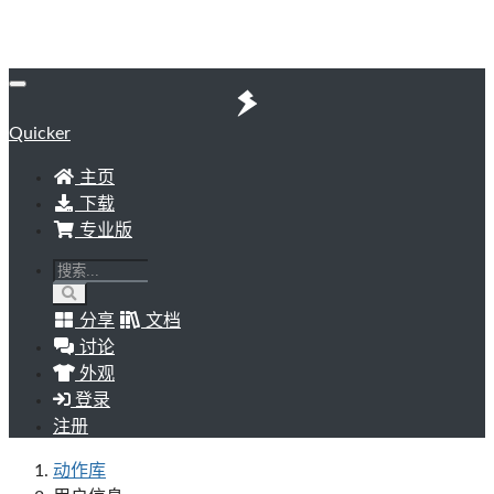
Quicker
主页
下载
专业版
分享
文档
讨论
外观
登录
注册
动作库