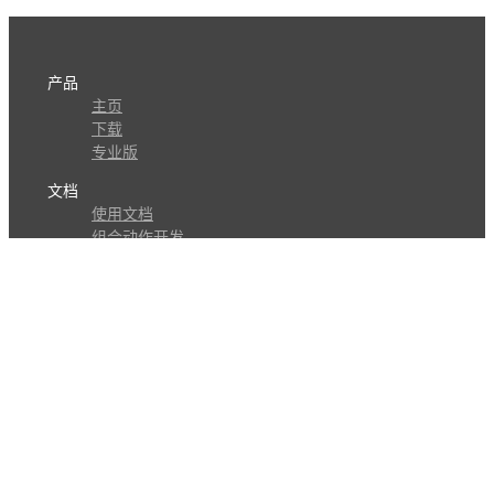
产品
主页
下载
专业版
文档
使用文档
组合动作开发
知识库
版本历史
瓜皮学堂
分享
动作库
子程序
外观
交流
问答讨论区