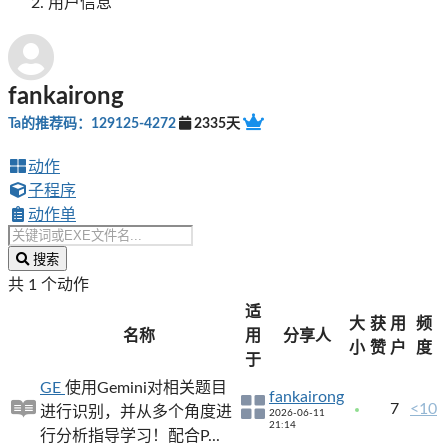
用户信息
fankairong
Ta的推荐码：129125-4272
2335天
动作
子程序
动作单
搜索
共 1 个动作
适
大
获
用
频
名称
用
分享人
小
赞
户
度
于
GE
使用Gemini对相关题目
fankairong
7
<10
进行识别，并从多个角度进
2026-06-11
21:14
行分析指导学习！配合P...