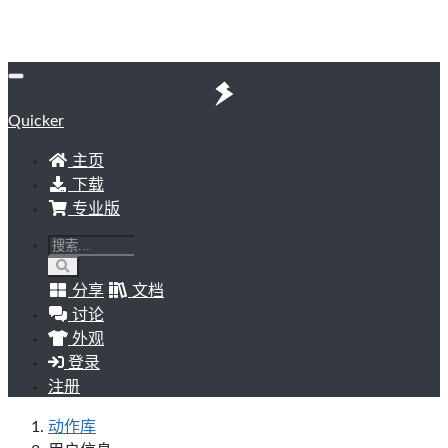
Quicker
主页
下载
专业版
分享
文档
讨论
外观
登录
注册
动作库