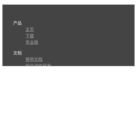
产品
主页
下载
专业版
文档
使用文档
组合动作开发
知识库
版本历史
瓜皮学堂
分享
动作库
子程序
外观
交流
问答讨论区