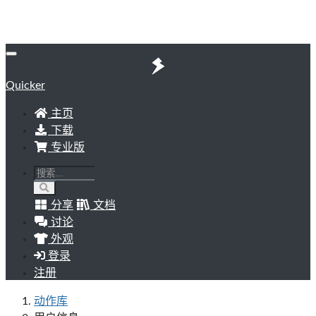
Quicker
主页
下载
专业版
分享
文档
讨论
外观
登录
注册
动作库