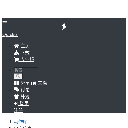
Quicker
主页
下载
专业版
分享
文档
讨论
外观
登录
注册
动作库