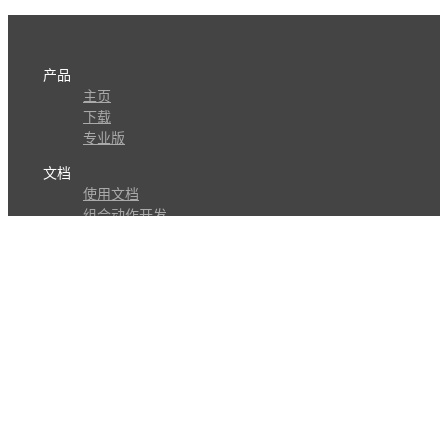
产品
主页
下载
专业版
文档
使用文档
组合动作开发
知识库
版本历史
瓜皮学堂
分享
动作库
子程序
外观
交流
问答讨论区