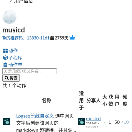
用户信息
musicd
Ta的推荐码：13830-1161
2759天
动作
子程序
动作单
搜索
共 1 个动作
适
大
获
用
频
名称
用
分享人
小
赞
户
度
于
Logseq剪藏自定义
选中网页
musicd
1
50
<10
文字后创建该网页的
2022-01-
10 21:14
markdown 超链接，并且调...