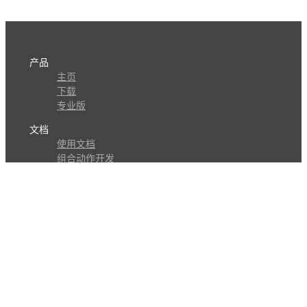
产品
主页
下载
专业版
文档
使用文档
组合动作开发
知识库
版本历史
瓜皮学堂
分享
动作库
子程序
外观
交流