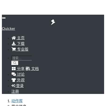
Quicker
主页
下载
专业版
分享
文档
讨论
外观
登录
注册
动作库