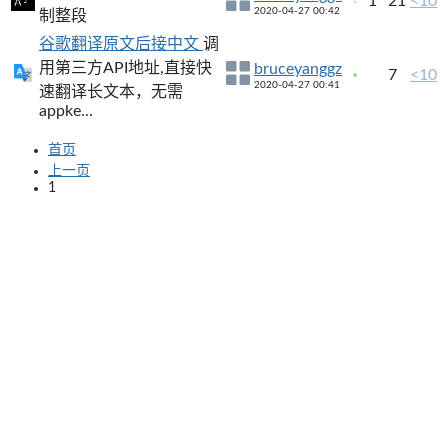
1
21
<10
2020-04-27 00:42
制整段
谷歌翻译原文后接中文
调
用第三方API地址,直接快
bruceyanggz
7
<10
2020-04-27 00:41
速翻译长文本，无需
appke...
首页
上一页
1