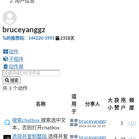
用户信息
bruceyanggz
Ta的推荐码：144220-5992
2318天
动作
子程序
动作单
搜索
共 3 个动作
适
大
获
用
频
名称
用
分享人
小
赞
户
度
于
搜索chatbox
搜索选中文
bruceyanggz
1
<10
2023-05-06 22:35
本，否则打开chatbox
选择并复制整段
选择并复
bruceyanggz