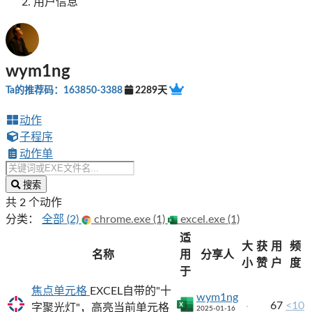
用户信息
wym1ng
Ta的推荐码：163850-3388
2289天
动作
子程序
动作单
搜索
共 2 个动作
分类：
全部 (2)
chrome.exe (1)
excel.exe (1)
适
大
获
用
频
名称
用
分享人
小
赞
户
度
于
焦点单元格
EXCEL自带的"十
wym1ng
67
<10
字聚光灯"，高亮当前单元格
2025-01-16