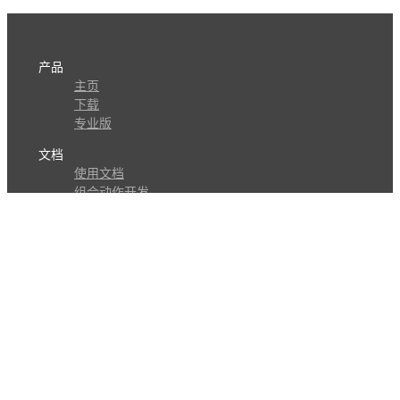
产品
主页
下载
专业版
文档
使用文档
组合动作开发
知识库
版本历史
瓜皮学堂
分享
动作库
子程序
外观
交流
问答讨论区