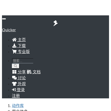
Quicker
主页
下载
专业版
分享
文档
讨论
外观
登录
注册
动作库