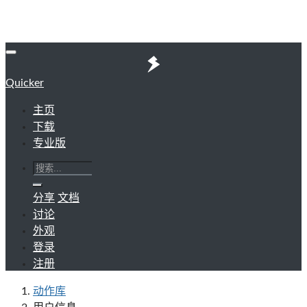
Quicker
主页
下载
专业版
分享
文档
讨论
外观
登录
注册
动作库