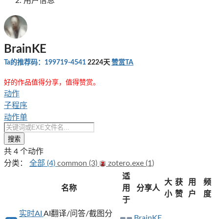
用户信息
BrainKE
Ta的推荐码：199719-4541
2224天
赞赏TA
好的作品值得分享，值得赞赏。
动作
子程序
动作单
搜索
共 4 个动作
分类：
全部 (4)
common (3)
zotero.exe (1)
适
大
获
用
频
名称
用
分享人
小
赞
户
度
于
实时AI
AI翻译/问答/截图分
BrainKE