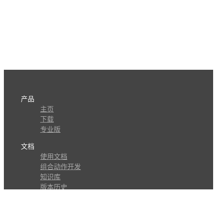
产品
主页
下载
专业版
文档
使用文档
组合动作开发
知识库
版本历史
瓜皮学堂
分享