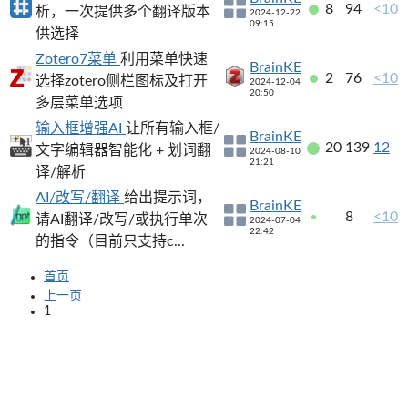
8
94
<10
析，一次提供多个翻译版本
2024-12-22
09:15
供选择
Zotero7菜单
利用菜单快速
BrainKE
2
76
<10
选择zotero侧栏图标及打开
2024-12-04
20:50
多层菜单选项
输入框增强AI
让所有输入框/
BrainKE
20
139
12
文字编辑器智能化 + 划词翻
2024-08-10
21:21
译/解析
AI/改写/翻译
给出提示词，
BrainKE
8
<10
请AI翻译/改写/或执行单次
2024-07-04
22:42
的指令（目前只支持c...
首页
上一页
1