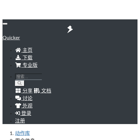
Quicker
主页
下载
专业版
分享
文档
讨论
外观
登录
注册
动作库