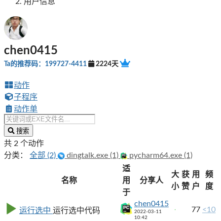
用户信息
chen0415
Ta的推荐码：199727-4411
2224天
动作
子程序
动作单
搜索
共 2 个动作
分类：
全部 (2)
dingtalk.exe (1)
pycharm64.exe (1)
适
大
获
用
频
名称
用
分享人
小
赞
户
度
于
chen0415
77
<10
运行选中
运行选中代码
2022-03-11
10:42