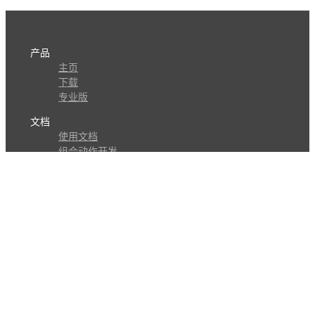
产品
主页
下载
专业版
文档
使用文档
组合动作开发
知识库
版本历史
瓜皮学堂
分享
动作库
子程序
外观
交流
问答讨论区