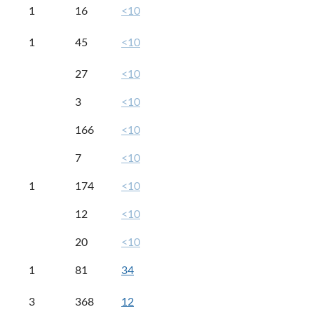
1
16
<10
1
45
<10
27
<10
3
<10
166
<10
7
<10
1
174
<10
12
<10
20
<10
1
81
34
3
368
12