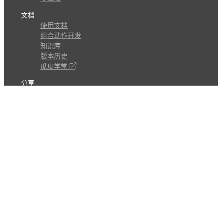
文档
使用文档
组合动作开发
知识库
版本历史
瓜皮学堂
分享
动作库
子程序
外观
交流
问答讨论区
Github Issues
QQ群
关注
CL的微博
微信订阅号