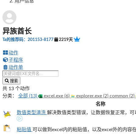
用户信息
异族酋长
Ta的推荐码：201153-8177
2219天
动作
子程序
动作单
搜索
共 13 个动作
分类：
全部 (13)
excel.exe (6)
explorer.exe (2)
common (2)
名称
数值类型清洗
解决数值类型错误，让数据恢复正常，可以正常使
粘贴值
可以做到excel内的粘贴值，以及excel外的内