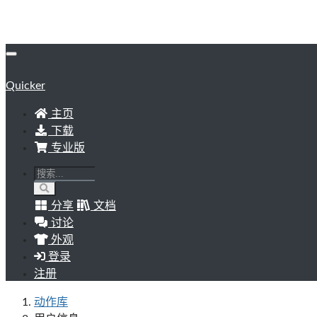
Quicker
主页
下载
专业版
分享
文档
讨论
外观
登录
注册
动作库