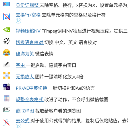
身份证规整
去除空格、换行，x替换为X，设置单元格为文
去换行/空格
去除单元格内的空格以及换行符
视频压缩NV
FFmpeg调用NV独显进行视频压缩。提供三种
切换语言校对
切换 中文、英文 语言校对
破涕为笑
微信表情
字由
一键启动、隐藏字由窗口
无损放大
图片一键清晰化放大4倍
PR/AE中英切换
一键切换Pr和Ae的语言
规整全表格式
改进了动作，不会呼出微信截图
截取样图
截取给客户看的浏览图
去公式
对于使用公式得到的结果，复制后仅粘贴值，去