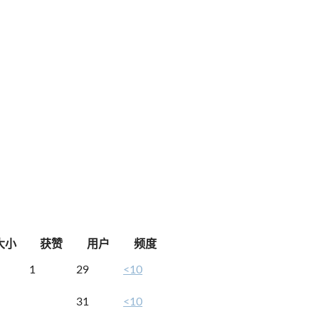
大小
获赞
用户
频度
1
29
<10
31
<10