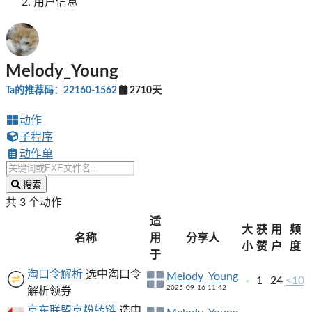
用户信息
Melody_Young
Ta的推荐码：22160-1562
2710天
动作
子程序
动作单
搜索
共 3 个动作
适
大
获
用
频
名称
用
分享人
小
赞
户
度
于
淘口令解析
选中淘口令
Melody_Young
1
24
<10
2025-09-16 11:42
解析领券
京东联盟京粉转链
选中