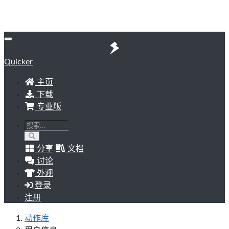
Quicker
主页
下载
专业版
分享
文档
讨论
外观
登录
注册
动作库