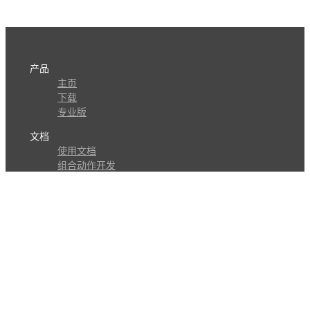
产品
主页
下载
专业版
文档
使用文档
组合动作开发
知识库
版本历史
瓜皮学堂
分享
动作库
子程序
外观
交流