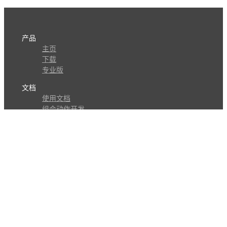
产品
主页
下载
专业版
文档
使用文档
组合动作开发
知识库
版本历史
瓜皮学堂
分享
动作库
子程序
外观
交流
问答讨论区