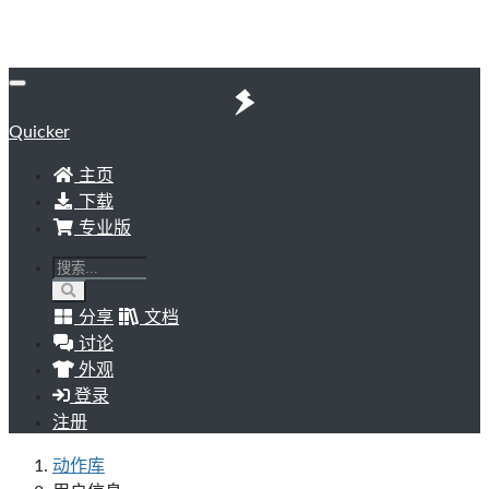
Quicker
主页
下载
专业版
分享
文档
讨论
外观
登录
注册
动作库