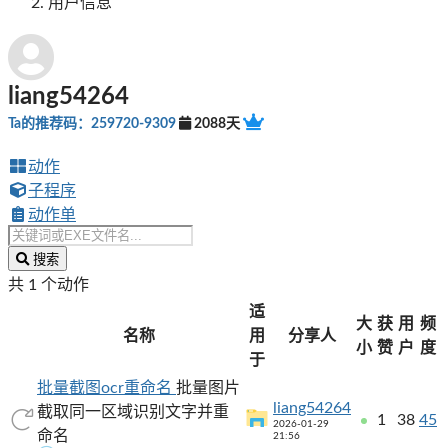
用户信息
liang54264
Ta的推荐码：259720-9309
2088天
动作
子程序
动作单
搜索
共 1 个动作
适
大
获
用
频
名称
用
分享人
小
赞
户
度
于
批量截图ocr重命名
批量图片
liang54264
截取同一区域识别文字并重
1
38
45
2026-01-29
命名
21:56