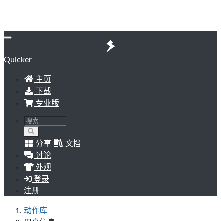
Quicker
主页
下载
专业版
分享
文档
讨论
外观
登录
注册
动作库