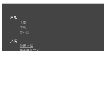
产品
主页
下载
专业版
文档
使用文档
组合动作开发
知识库
版本历史
瓜皮学堂
分享
动作库
子程序
外观
交流
问答讨论区