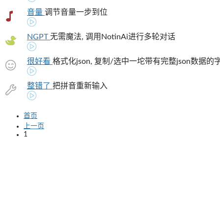
音量
调节音量一步到位
NGPT
无需魔法, 调用NotinAi进行多轮对话
很好看
格式化json, 复制/选中一坨带有完整json数据
整错了
把拼音重新输入
首页
上一页
1