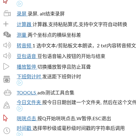
录屏
录屏, alt结束录屏
计算器
计算器,支持粘贴算式,支持中文字符自动转换
测量
两个坐标点的横纵坐标差
转音频
1 选中文本/剪贴板文本朗读，2 txt内容转音频
豆包语音
豆包语音输入按钮的开始与结束
播放暂停
切换播放暂停且防止耳聋
下班倒计时
发送距下班倒计时
TOOOLS
adb测试工具合集
今日文件夹
按今日日期创建一个文件夹, 然后在这个文件
咣咣点击
按Q开始咣咣点击,W暂停,ESC退出
时间戳
选择带秒级或毫秒级时间戳的字符串后调用