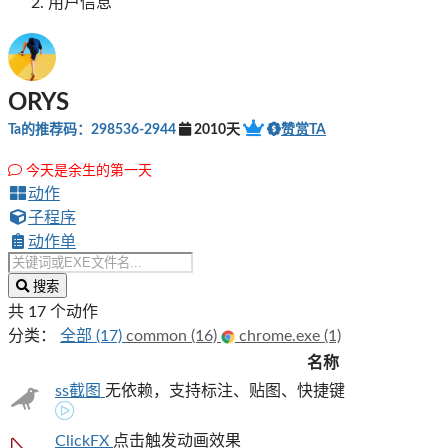
用户信息
ORYS
Ta的推荐码：298536-2944
2010天
赞赏TA
今天是余生的第一天
动作
子程序
动作单
搜索
共 17 个动作
分类：
全部 (17)
common (16)
chrome.exe (1)
名称
ss截图
无依赖，支持标注、贴图、快捷键
ClickFX
点击触发动画效果