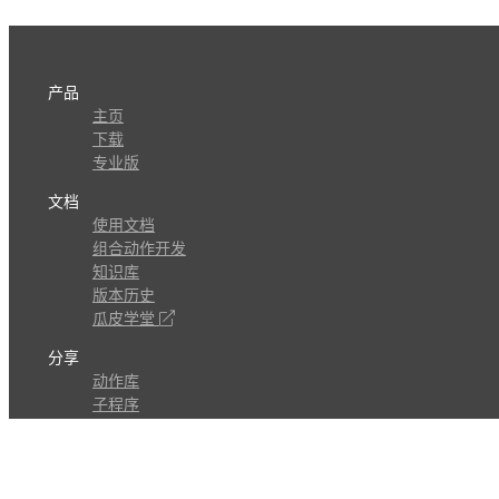
产品
主页
下载
专业版
文档
使用文档
组合动作开发
知识库
版本历史
瓜皮学堂
分享
动作库
子程序
外观
交流
问答讨论区