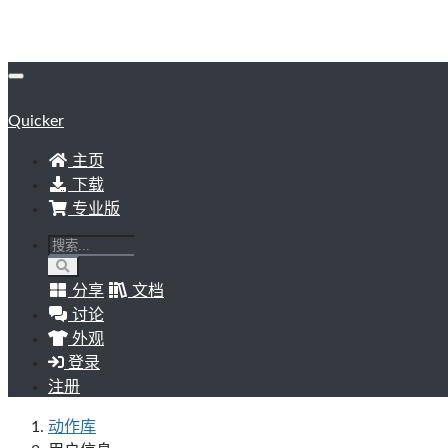
Quicker
主页
下载
专业版
分享
文档
讨论
外观
登录
注册
动作库