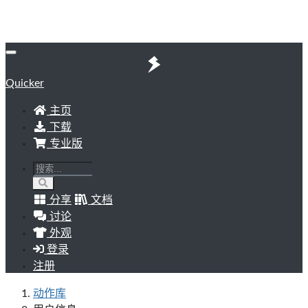
Quicker
主页
下载
专业版
分享
文档
讨论
外观
登录
注册
动作库