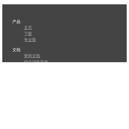
产品
主页
下载
专业版
文档
使用文档
组合动作开发
知识库
版本历史
瓜皮学堂
分享
动作库
子程序
外观
交流
问答讨论区