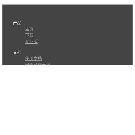
产品
主页
下载
专业版
文档
使用文档
组合动作开发
知识库
版本历史
瓜皮学堂
分享
动作库
子程序
外观
交流
问答讨论区