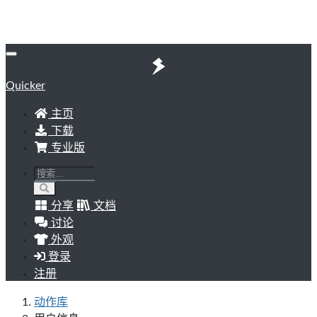
Quicker
主页
下载
专业版
分享
文档
讨论
外观
登录
注册
动作库