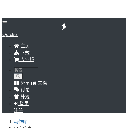
Quicker
主页
下载
专业版
分享
文档
讨论
外观
登录
注册
动作库