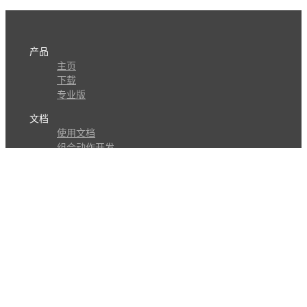
产品
主页
下载
专业版
文档
使用文档
组合动作开发
知识库
版本历史
瓜皮学堂
分享
动作库
子程序
外观
交流
问答讨论区