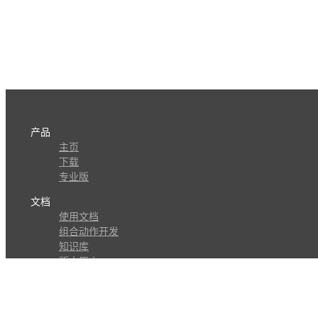
产品
主页
下载
专业版
文档
使用文档
组合动作开发
知识库
版本历史
瓜皮学堂
分享
动作库