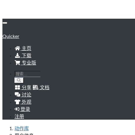
Quicker
主页
下载
专业版
分享
文档
讨论
外观
登录
注册
动作库