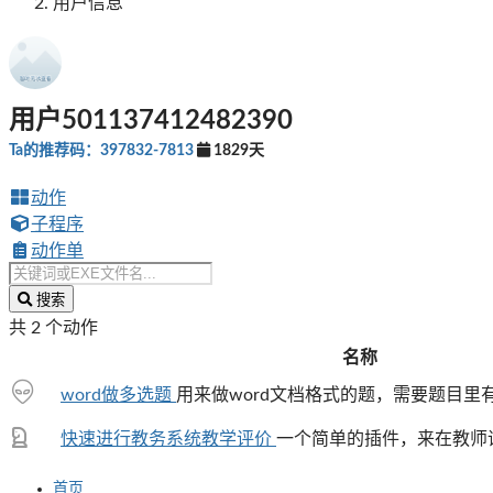
用户信息
用户501137412482390
Ta的推荐码：397832-7813
1829天
动作
子程序
动作单
搜索
共 2 个动作
名称
word做多选题
用来做word文档格式的题，需要题目里
快速进行教务系统教学评价
一个简单的插件，来在教师评
首页