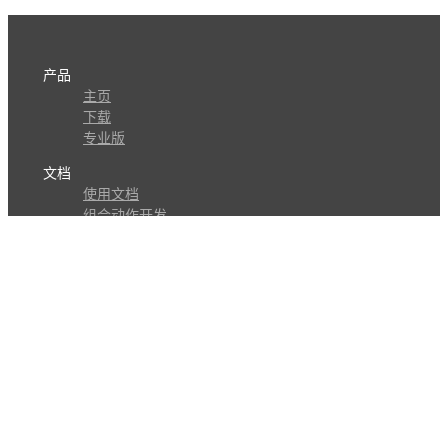
产品
主页
下载
专业版
文档
使用文档
组合动作开发
知识库
版本历史
瓜皮学堂
分享
动作库
子程序
外观
交流
问答讨论区