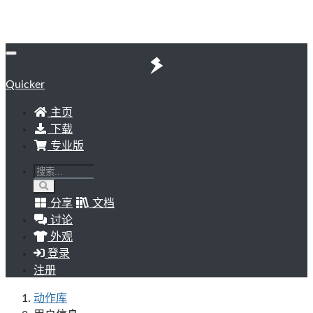
Quicker
主页
下载
专业版
分享
文档
讨论
外观
登录
注册
动作库