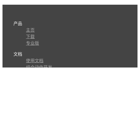
产品
主页
下载
专业版
文档
使用文档
组合动作开发
知识库
版本历史
瓜皮学堂
分享
动作库
子程序
外观
交流
问答讨论区