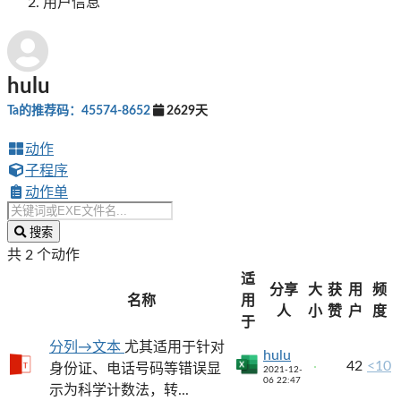
用户信息
hulu
Ta的推荐码：45574-8652
2629天
动作
子程序
动作单
搜索
共 2 个动作
适
分享
大
获
用
频
名称
用
人
小
赞
户
度
于
分列→文本
尤其适用于针对
hulu
42
<10
身份证、电话号码等错误显
2021-12-
06 22:47
示为科学计数法，转...