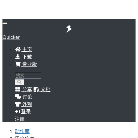
Quicker
主页
下载
专业版
分享
文档
讨论
外观
登录
注册
动作库