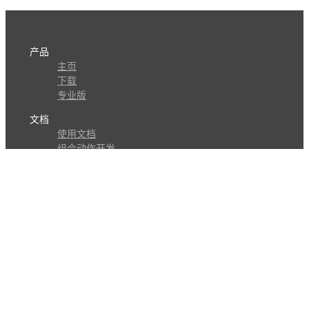
产品
主页
下载
专业版
文档
使用文档
组合动作开发
知识库
版本历史
瓜皮学堂
分享
动作库
子程序
外观
交流
问答讨论区