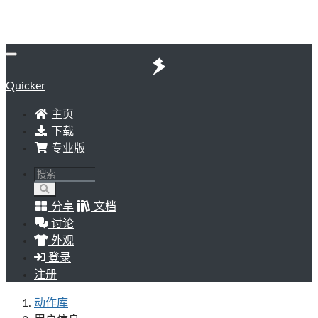
Quicker
主页
下载
专业版
分享
文档
讨论
外观
登录
注册
动作库