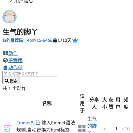
用户信息
生气的脚丫
Ta的推荐码：469915-6466
1710天
动作
子程序
动作单
搜索
共 1 个动作
适
分享
大
获
用
频
名称
用
人
小
赞
户
度
于
生气
Emmet标签
输入Emmet语法
的脚
1
<10
规则,自动替换为html标签