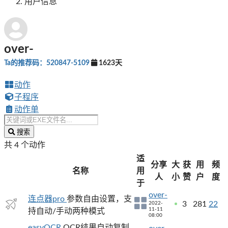
用户信息
over-
Ta的推荐码：520847-5109
1623天
动作
子程序
动作单
搜索
共 4 个动作
适
分享
大
获
用
频
名称
用
人
小
赞
户
度
于
over-
连点器pro
参数自由设置，支
3
281
22
2022-
11-11
持自动/手动两种模式
08:00
easyOCR
OCR结果自动复制