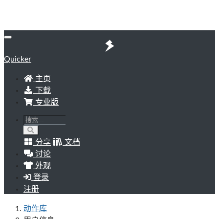
Quicker
主页
下载
专业版
分享
文档
讨论
外观
登录
注册
动作库