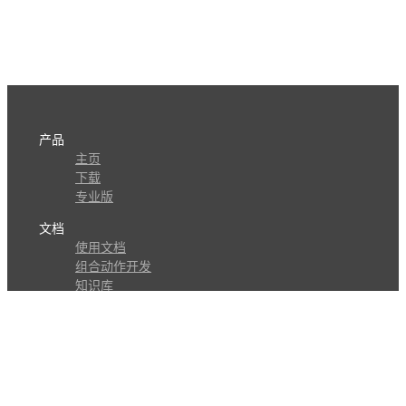
产品
主页
下载
专业版
文档
使用文档
组合动作开发
知识库
版本历史
瓜皮学堂
分享
动作库
子程序