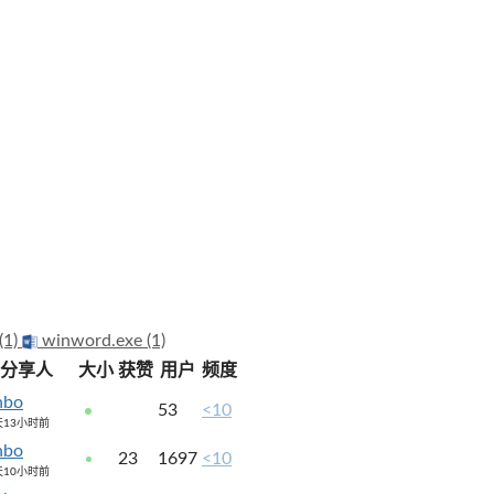
(1)
winword.exe (1)
分享人
大小
获赞
用户
频度
nbo
53
<10
天13小时前
nbo
23
1697
<10
天10小时前