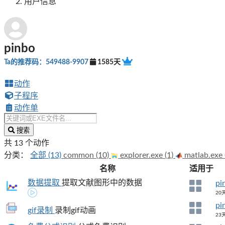
用户信息
pinbo
Ta的推荐码：549488-9907
1585天
动作
子程序
动作单
搜索
共 13 个动作
分类：
全部 (13)
common (10)
explorer.exe (1)
matlab.exe 
名称
适用于
数据提取
提取文献图形中的数据
pi
20
pi
gif录制
录制gif动画
23