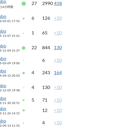
nbo
27
2990
458
天14小时前
nbo
6
126
<10
6-03-01 17:52
nbo
1
65
<10
5-12-07 21:21
nbo
22
844
130
5-12-04 21:37
nbo
6
<10
5-03-09 19:00
nbo
4
243
164
4-04-13 20:03
nbo
4
130
<10
3-12-05 19:58
nbo
5
71
<10
3-11-30 20:51
nbo
12
<10
3-11-26 14:15
nbo
4
<10
3-09-13 11:55