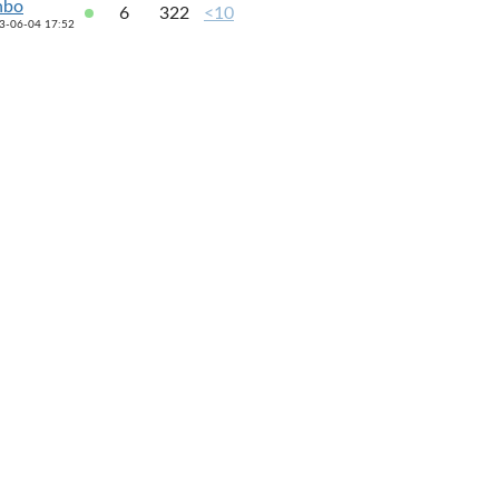
nbo
6
322
<10
3-06-04 17:52