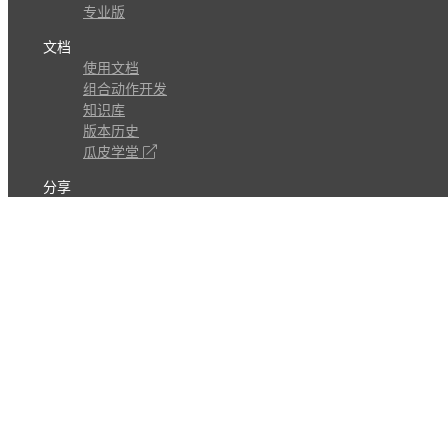
专业版
文档
使用文档
组合动作开发
知识库
版本历史
瓜皮学堂
分享
动作库
子程序
外观
交流
问答讨论区
Github Issues
QQ群
关注
CL的微博
微信订阅号