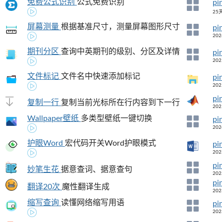
免费公式识别
公式免费识别
pi
25
屏幕测量
根据基准尺寸，测量屏幕图形尺寸
pi
202
期刊分区
查询中英期刊的级别、分区及详情
pi
202
文件标记
文件名中快速添加标记
pi
202
pi
复制一行
复制当前光标所在行内容到下一行
202
Wallpaper壁纸
多类型壁纸一键切换
pi
202
护眼Word
宏代码开关Word护眼模式
pi
202
pi
妙笔生花
据意查词、据意查句
202
pi
翻译20次
魔性翻译生成
202
缩写查询
读懂网络缩写用语
pi
202