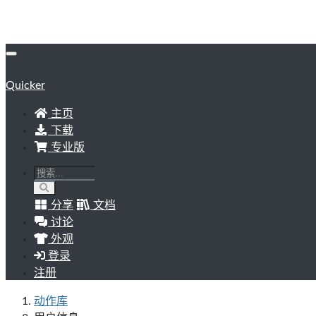
Quicker
主页
下载
专业版
分享
文档
讨论
外观
登录
注册
动作库