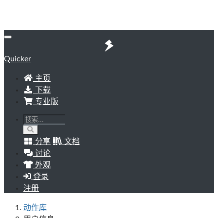
Quicker
主页
下载
专业版
分享
文档
讨论
外观
登录
注册
动作库