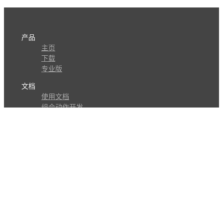
产品
主页
下载
专业版
文档
使用文档
组合动作开发
知识库
版本历史
瓜皮学堂
分享
动作库
子程序
外观
交流
问答讨论区