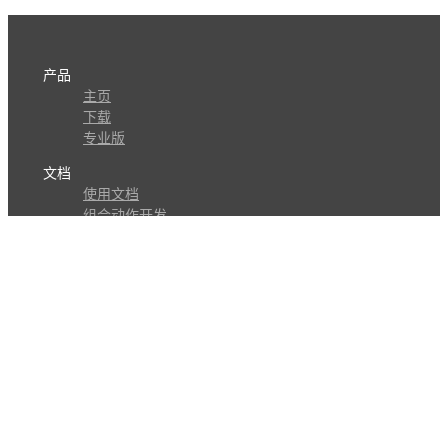
产品
主页
下载
专业版
文档
使用文档
组合动作开发
知识库
版本历史
瓜皮学堂
分享
动作库
子程序
外观
交流
问答讨论区