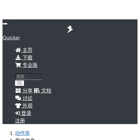
Quicker
主页
下载
专业版
分享
文档
讨论
外观
登录
注册
动作库