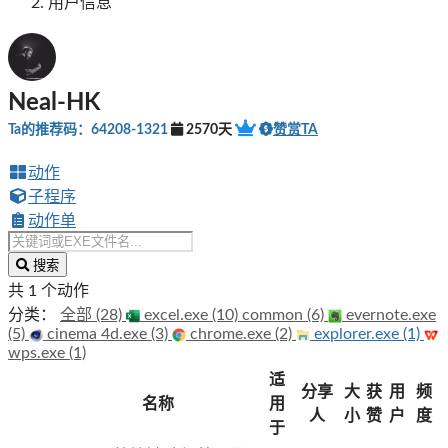
用户信息
Neal-HK
Ta的推荐码：64208-1321
2570天
赞赏TA
动作
子程序
动作单
搜索
共 1 个动作
分类：
全部 (28)
excel.exe (10)
common (6)
evernote.exe
(5)
cinema 4d.exe (3)
chrome.exe (2)
explorer.exe (1)
wps.exe (1)
适
分享
大
获
用
频
名称
用
人
小
赞
户
度
于