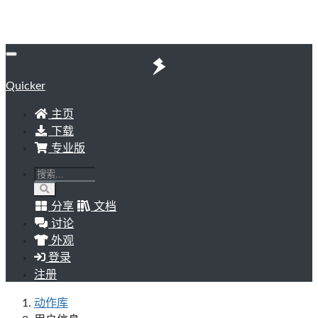
Quicker
主页
下载
专业版
分享
文档
讨论
外观
登录
注册
动作库