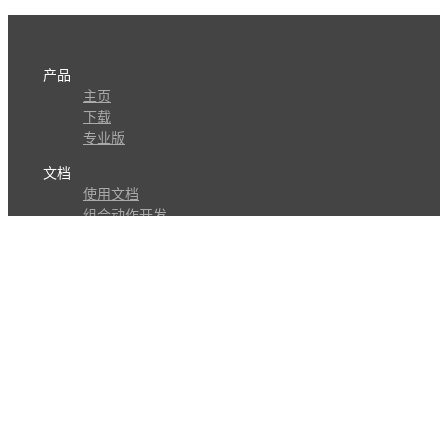
产品
主页
下载
专业版
文档
使用文档
组合动作开发
知识库
版本历史
瓜皮学堂
分享
动作库
子程序
外观
交流
问答讨论区