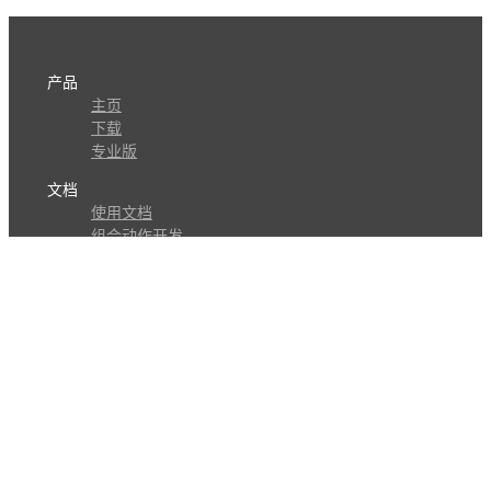
产品
主页
下载
专业版
文档
使用文档
组合动作开发
知识库
版本历史
瓜皮学堂
分享
动作库
子程序
外观
交流
问答讨论区