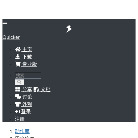
Quicker
主页
下载
专业版
分享
文档
讨论
外观
登录
注册
动作库