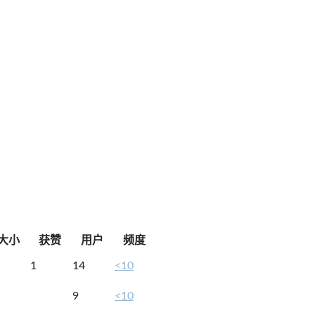
大小
获赞
用户
频度
1
14
<10
9
<10