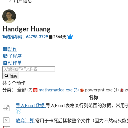
用户信息
Handger Huang
Ta的推荐码：64798-3729
2564天
动作
子程序
动作单
搜索
共 3 个动作
分类：
全部 (7)
mathematica.exe (3)
powerpnt.exe (1)
zo
名称
导入Excel数据
导入Excel表格某行列范围的数据，常用于绘图（e.
放弃计算
常用于卡死后拯救整个文件（因为不然就只能关