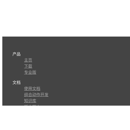
产品
主页
下载
专业版
文档
使用文档
组合动作开发
知识库
版本历史
瓜皮学堂
分享
动作库