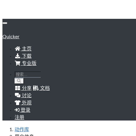
Quicker
主页
下载
专业版
分享
文档
讨论
外观
登录
注册
动作库