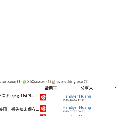
tero.exe (1)
360se.exe (1)
everything.exe (1)
适用于
分享人
g. ListPl...
Handger Huang
2020-10-16 22:12
Handger Huang
闭，丢失掉未保存...
2020-07-27 00:53