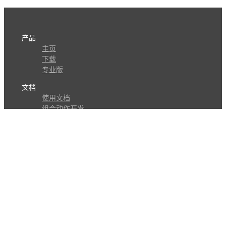
产品
主页
下载
专业版
文档
使用文档
组合动作开发
知识库
版本历史
瓜皮学堂
分享
动作库
子程序
外观
交流
问答讨论区