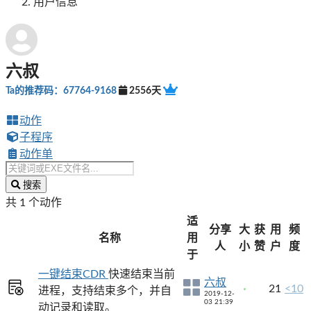
用户信息
六叔
Ta的推荐码：67764-9168
2556天
动作
子程序
动作单
搜索
共 1 个动作
适
分享
大
获
用
频
名称
用
人
小
赞
户
度
于
一键结束CDR
快速结束当前
六叔
21
<10
进程，支持结束多个，并自
2019-12-
03 21:39
动记录和读取。