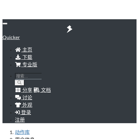
Quicker
主页
下载
专业版
分享
文档
讨论
外观
登录
注册
动作库