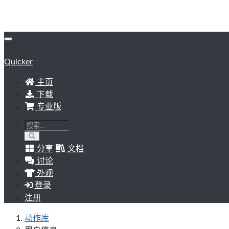
Quicker
主页
下载
专业版
分享
文档
讨论
外观
登录
注册
动作库