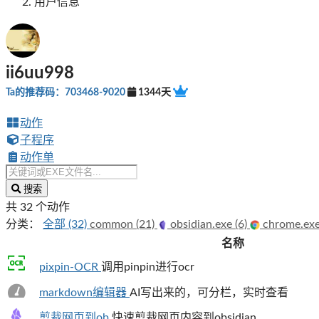
用户信息
ii6uu998
Ta的推荐码：703468-9020
1344天
动作
子程序
动作单
搜索
共 32 个动作
分类：
全部 (32)
common (21)
obsidian.exe (6)
chrome.exe
名称
pixpin-OCR
调用pinpin进行ocr
markdown编辑器
AI写出来的，可分栏，实时查看
剪裁网页到ob
快速剪裁网页内容到obsidian