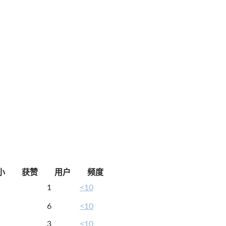
小
获赞
用户
频度
1
<10
6
<10
3
<10