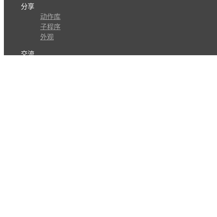
分享
动作库
子程序
外观
交流
问答讨论区
Github Issues
QQ群
关注
CL的微博
微信订阅号
条款
隐私政策
报告不良信息
Copyright © 北京立迩合讯科技有限公司
•
京ICP备09022