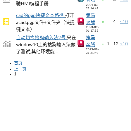
奔腾
驰HMI编程手册
2024-03-
23 14:43
cad的pgp快捷文本路径
打开
策马
4
<10
acad.pgp文件+文件夹（快捷
奔腾
2023-09-
键文本）
06 17:35
自动切换搜狗输入法2号
只在
策马
1
12
<10
window10上的搜狗输入法做
奔腾
2023-08-
了测试,其他环境能...
31 21:49
首页
上一页
1