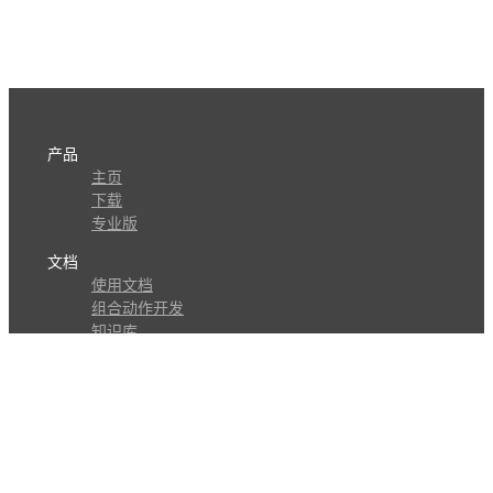
产品
主页
下载
专业版
文档
使用文档
组合动作开发
知识库
版本历史
瓜皮学堂
分享
动作库
子程序
外观