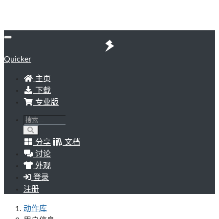
Quicker
主页
下载
专业版
分享
文档
讨论
外观
登录
注册
动作库