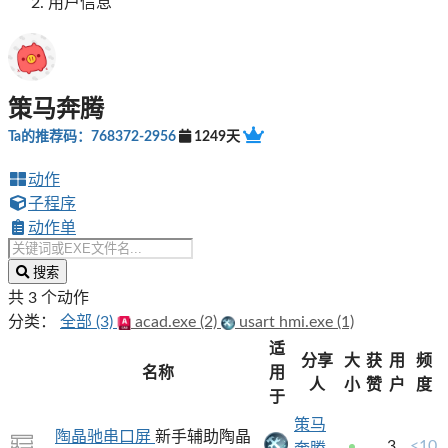
用户信息
策马奔腾
Ta的推荐码：768372-2956
1249天
动作
子程序
动作单
搜索
共 3 个动作
分类：
全部 (3)
acad.exe (2)
usart hmi.exe (1)
适
分享
大
获
用
频
名称
用
人
小
赞
户
度
于
策马
陶晶驰串口屏
新手辅助陶晶
3
<10