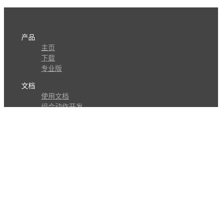
产品
主页
下载
专业版
文档
使用文档
组合动作开发
知识库
版本历史
瓜皮学堂
分享
动作库
子程序
外观
交流
问答讨论区