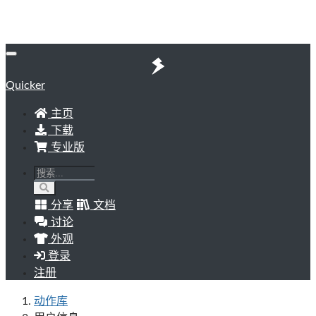
Quicker
主页
下载
专业版
分享
文档
讨论
外观
登录
注册
动作库