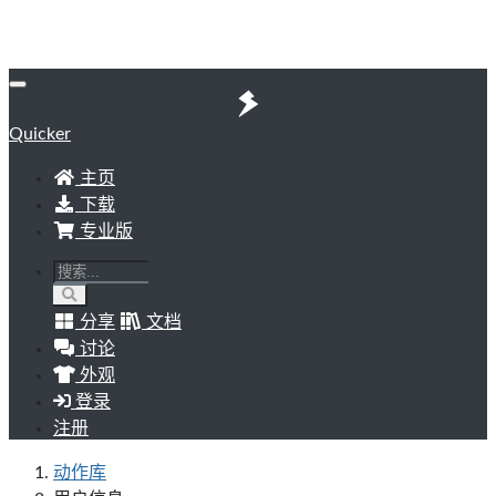
Quicker
主页
下载
专业版
分享
文档
讨论
外观
登录
注册
动作库