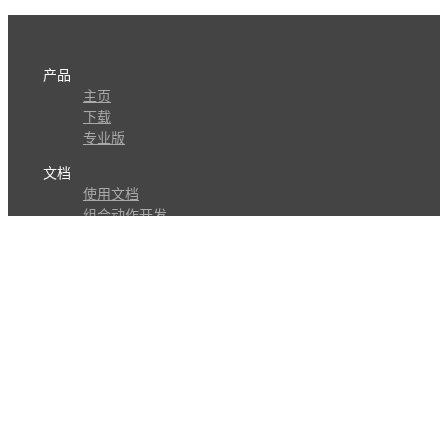
产品
主页
下载
专业版
文档
使用文档
组合动作开发
知识库
版本历史
瓜皮学堂
分享
动作库
子程序
外观
交流
问答讨论区