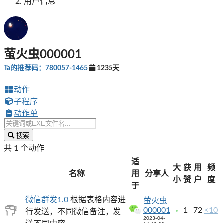
用户信息
萤火虫000001
Ta的推荐码：780057-1465
1235天
动作
子程序
动作单
搜索
共 1 个动作
适
大
获
用
频
名称
用
分享人
小
赞
户
度
于
微信群发1.0
根据表格内容进
萤火虫
000001
1
72
<10
行发送，不同微信备注，发
2023-04-