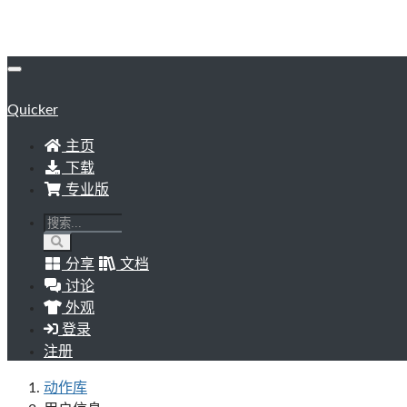
Quicker
主页
下载
专业版
分享
文档
讨论
外观
登录
注册
动作库