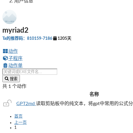
用户信息
myriad2
Ta的推荐码：810159-7186
1205天
动作
子程序
动作单
搜索
共 1 个动作
名称
GPT2md
读取剪贴板中的纯文本，将gpt中常用的公式分隔符\(...\
首页
上一页
1