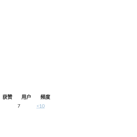
获赞
用户
频度
7
<10