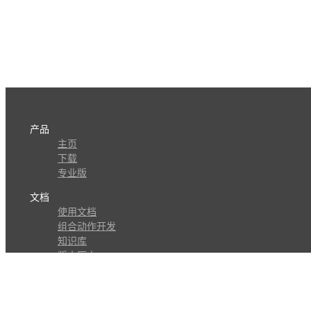
产品
主页
下载
专业版
文档
使用文档
组合动作开发
知识库
版本历史
瓜皮学堂
分享
动作库