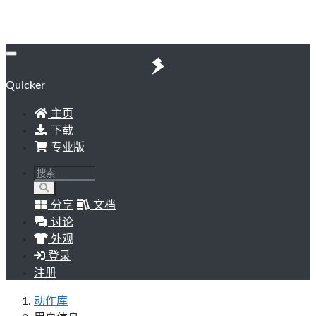
Quicker
主页
下载
专业版
分享
文档
讨论
外观
登录
注册
动作库