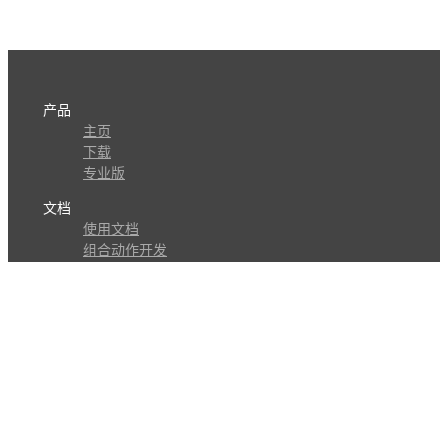
产品
主页
下载
专业版
文档
使用文档
组合动作开发
知识库
版本历史
瓜皮学堂
分享
动作库
子程序
外观
交流