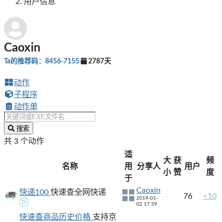
用户信息
Caoxin
Ta的推荐码：8456-7155
2787天
动作
子程序
动作单
搜索
共 3 个动作
适
大
获
频
名称
用
分享人
用户
小
赞
度
于
Caoxin
快递100
快速查全网快递
76
<10
2019-01-
02 17:59
快速查商品历史价格
支持京