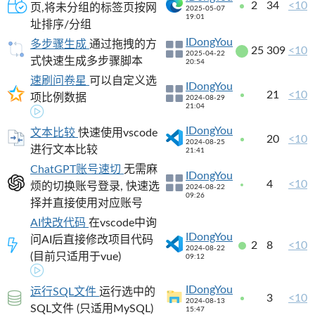
2
34
<10
页,将未分组的标签页按网
2025-05-07
19:01
址排序/分组
IDongYou
多步骤生成
通过拖拽的方
25
309
<10
2025-04-22
式快速生成多步骤脚本
20:54
速刷问卷星
可以自定义选
IDongYou
21
<10
项比例数据
2024-08-29
21:04
IDongYou
文本比较
快速使用vscode
20
<10
2024-08-25
进行文本比较
21:41
ChatGPT账号速切
无需麻
IDongYou
4
<10
烦的切换账号登录, 快速选
2024-08-22
09:26
择并直接使用对应账号
AI快改代码
在vscode中询
IDongYou
问AI后直接修改项目代码
2
8
<10
2024-08-22
(目前只适用于vue)
09:12
IDongYou
运行SQL文件
运行选中的
3
<10
2024-08-13
SQL文件 (只适用MySQL)
15:47