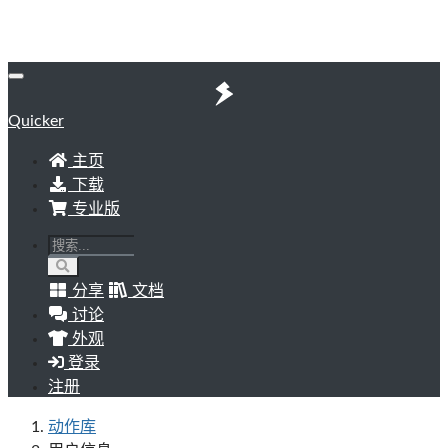
Quicker
主页
下载
专业版
分享
文档
讨论
外观
登录
注册
动作库