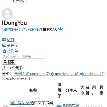
用户信息
IDongYou
Ta的推荐码：945782-9153
1007天
动作
子程序
动作单
搜索
共 13 个动作
分类：
全部 (13)
common (7)
msedge.exe (3)
code.exe (2)
explorer.exe (1)
适
大
获
用
频
名称
用
分享人
小
赞
户
度
于
网页提问AI
选中文字提问
IDongYou