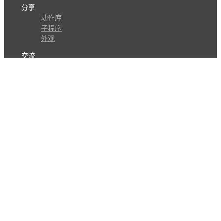
分享
动作库
子程序
外观
交流
问答讨论区
Github Issues
QQ群
关注
CL的微博
微信订阅号
条款
隐私政策
报告不良信息
Copyright © 北京立迩合讯科技有限公司
•
京ICP备