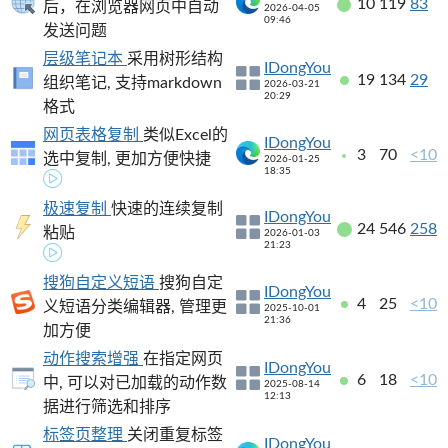
10
119
83
后，在浏览器网页中自动
2026-04-05
09:46
发送问题
层级笔记本
采用树形结构
IDongYou
19
134
29
组织笔记, 支持markdown
2026-03-21
20:29
格式
网页表格复制
类似Excel的
IDongYou
3
70
<10
选中复制, 更加方便快捷
2026-01-25
18:35
极速复制
快速的连续复制
IDongYou
24
546
258
粘贴
2026-01-03
21:23
搜狗自定义短语
搜狗自定
IDongYou
4
25
<10
义短语分类编辑器, 管理更
2025-10-01
21:36
加方便
动作搜索增强
在指定网页
IDongYou
6
18
<10
中, 可以对已加载的动作数
2025-08-14
12:13
据进行筛选和排序
标签页整理
关闭重复标签
IDongYou