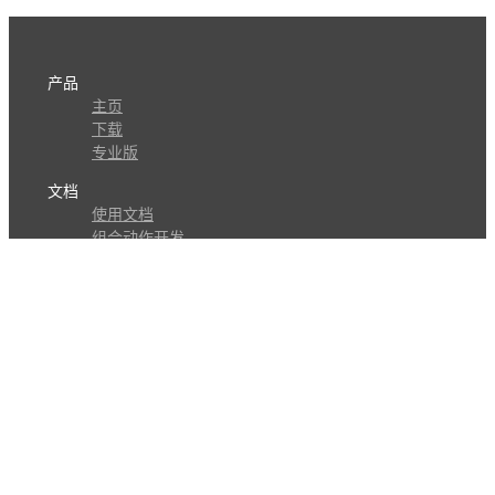
产品
主页
下载
专业版
文档
使用文档
组合动作开发
知识库
版本历史
瓜皮学堂
分享
动作库
子程序
外观
交流
问答讨论区