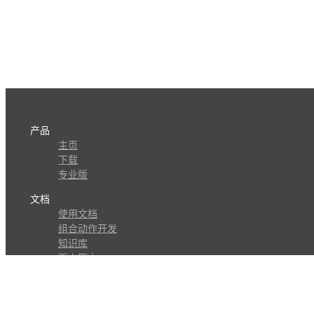
产品
主页
下载
专业版
文档
使用文档
组合动作开发
知识库
版本历史
瓜皮学堂
分享
动作库