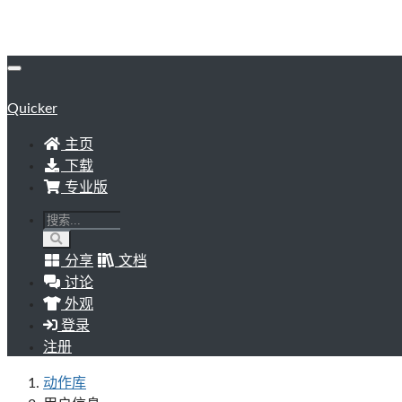
Quicker
主页
下载
专业版
分享
文档
讨论
外观
登录
注册
动作库