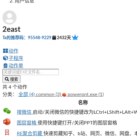
用户信息
2east
Ta的推荐码：95548-9229
2432天
动作
子程序
动作单
搜索
共 4 个动作
分类：
全部 (4)
common (3)
powerpnt.exe (1)
名称
搜微信
启动/关闭微信的快捷键改为LCtrl+LShift+LAlt+
图层窗格
使用快捷键打开/关闭PPT的图层窗格
RE聚合剪藏
快速剪藏知乎、b站、网页、微信、网盘、