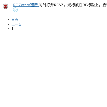
RE.Zotero链接
同时打开RE&Z，光标放在RE标题上，启
首页
上一页
1