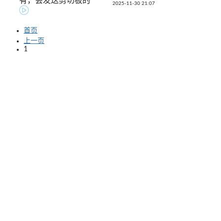
有，会发送剪切板的
2025-11-30 21:07
首页
上一页
1