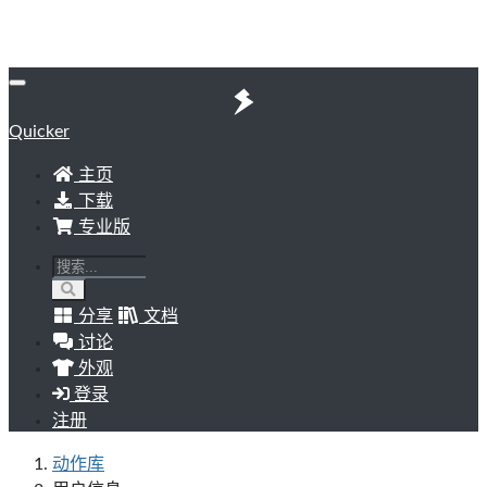
Quicker
主页
下载
专业版
分享
文档
讨论
外观
登录
注册
动作库