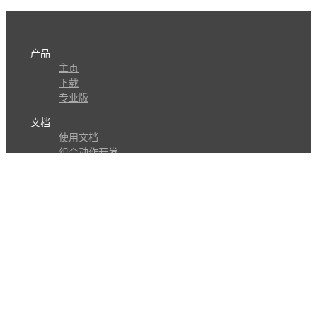
产品
主页
下载
专业版
文档
使用文档
组合动作开发
知识库
版本历史
瓜皮学堂
分享
动作库
子程序
外观
交流
问答讨论区