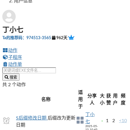
用户信息
丁小七
Ta的推荐码：974513-3565
962天
动作
子程序
动作单
搜索
共 2 个动作
适
分享
大
获
用
频
名称
用
人
小
赞
户
度
于
丁小
S后缀修改日期
后缀改为更新
1
2
<10
七
日期
2025-05-
15 10:45