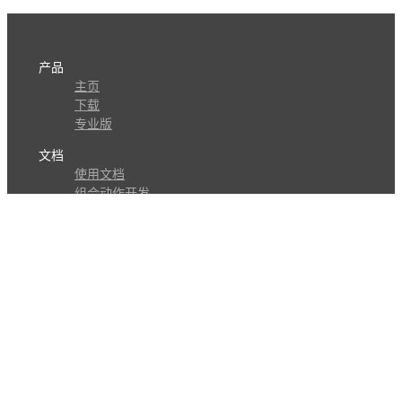
产品
主页
下载
专业版
文档
使用文档
组合动作开发
知识库
版本历史
瓜皮学堂
分享
动作库
子程序
外观
交流
问答讨论区