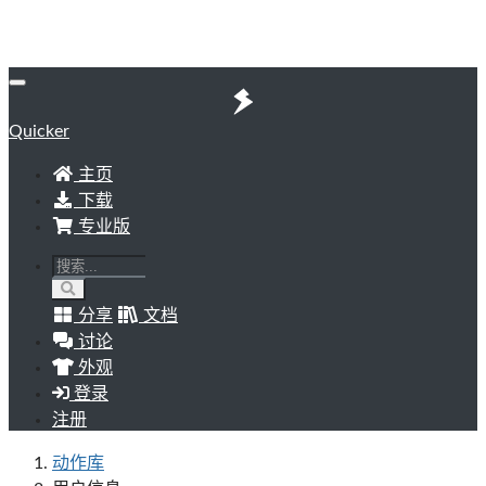
Quicker
主页
下载
专业版
分享
文档
讨论
外观
登录
注册
动作库