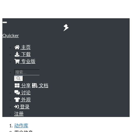
Quicker
主页
下载
专业版
分享
文档
讨论
外观
登录
注册
动作库