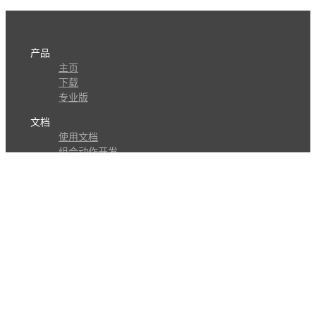
产品
主页
下载
专业版
文档
使用文档
组合动作开发
知识库
版本历史
瓜皮学堂
分享
动作库
子程序
外观
交流
问答讨论区