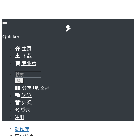
Quicker
主页
下载
专业版
分享
文档
讨论
外观
登录
注册
动作库