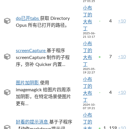
27 01:25
小布
丁的
do已开tabs
获取 Directory
4
<10
大布
Opus 所有已打开的路径。
丁
2025-06-
21 13:17
小布
screenCapture
基于程序
丁的
7
<10
screenCapture 制作的子程
大布
序，弥补 Quicker 内置...
丁
2025-05-
19 22:27
小布
图片加阴影
使用
丁的
imagemagick 给图片四周添
4
<10
大布
加阴影，在特定场景使图片
丁
更有...
2024-10-
07 19:21
小布
好看的提示消息
基于子程序
丁的
1
159
<10
【动作markdown提示词
大布