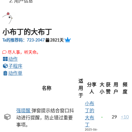
用户信息
小布丁的大布丁
Ta的推荐码：723-2047
2821天
尽人事，听天命。
动作
子程序
动作单
适
分享
大
获
用
频
名称
用
人
小
赞
户
度
于
小布
强提醒
弹窗提示结合窗口抖
丁的
29
<10
动进行提醒，防止错过重要
大布
事项。
丁
2025-06-