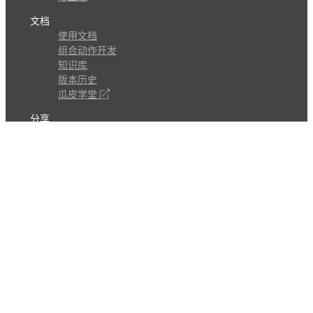
文档
使用文档
组合动作开发
知识库
版本历史
瓜皮学堂
分享
动作库
子程序
外观
交流
问答讨论区
Github Issues
QQ群
关注
CL的微博
微信订阅号