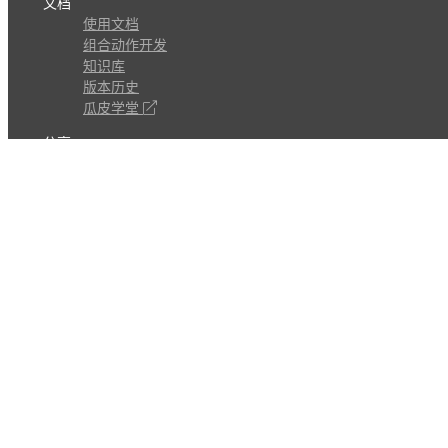
文档
使用文档
组合动作开发
知识库
版本历史
瓜皮学堂
分享
动作库
子程序
外观
交流
问答讨论区
Github Issues
QQ群
关注
CL的微博
微信订阅号