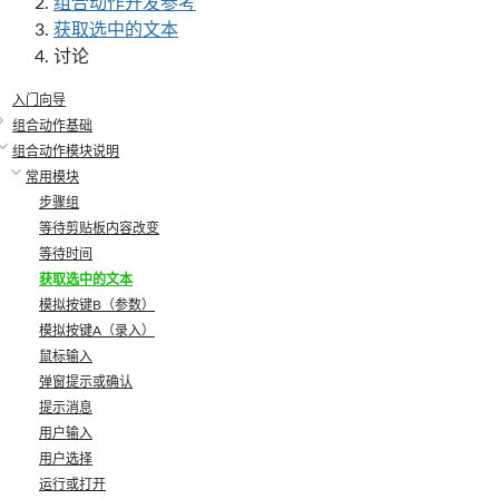
组合动作开发参考
获取选中的文本
讨论
入门向导
组合动作基础
组合动作模块说明
常用模块
步骤组
等待剪贴板内容改变
等待时间
获取选中的文本
模拟按键B（参数）
模拟按键A（录入）
鼠标输入
弹窗提示或确认
提示消息
用户输入
用户选择
运行或打开