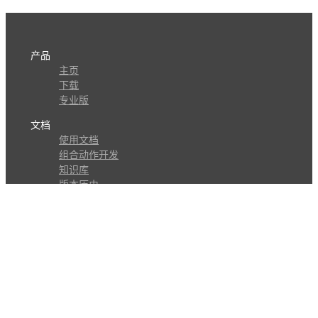
产品
主页
下载
专业版
文档
使用文档
组合动作开发
知识库
版本历史
瓜皮学堂
分享
动作库
子程序
外观
交流
问答讨论区