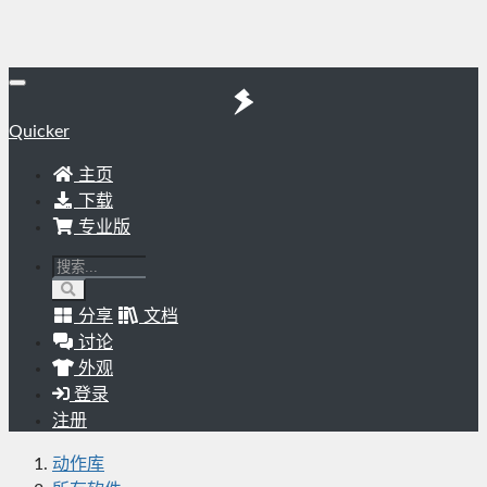
Quicker
主页
下载
专业版
分享
文档
讨论
外观
登录
注册
动作库