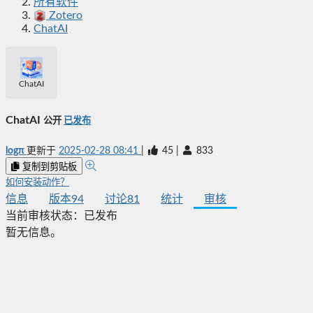
所有软件
Zotero
ChatAI
ChatAI
ChatAI
公开
已发布
logπ
更新于
2025-02-28 08:41
|
45
|
833
复制到剪贴板
如何安装动作？
信息
版本
94
讨论
81
统计
审核
当前审核状态：
已发布
暂无信息。