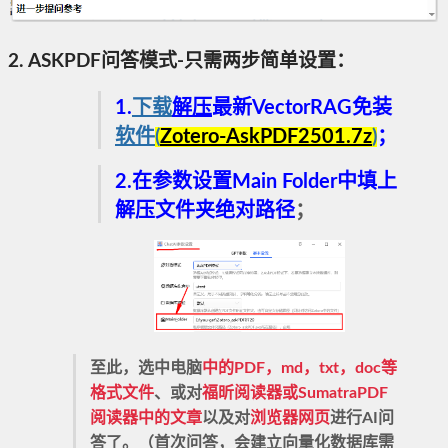
2.
ASKPDF问答模式-
只需两步简单设置：
1.
下载
解压
最新VectorRAG免装
软件
(
Zotero-AskPDF2501.7z
)
；
2.在参数设置
Main Folder中
填上
解压文件夹绝对路径
；
至此，选中电脑
中的PDF，md，txt，doc等
格式文件
、或对
福昕阅读器或SumatraPDF
阅读器中的文章
以及对
浏览器网页
进行AI问
答了。（
首次问答，会建立向量化数据库需