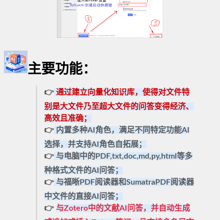
主要功能：
👉
通过建立
向量化知识库
，使得对
文件特
别是大文件乃至超大文件
的问答变得经济、
高效且准确；
👉
内置
多种AI角色
，满足不同特定功能AI
选择，并
支持AI角色自拓展
；
👉
与电脑中的PDF,txt,doc,md,py,html等
多
种格式文件的AI问答
；
👉
与
福晰PDF阅读器和SumatraPDF阅读器
中文件的直接AI问答；
👉
与
Zotero中的文献AI问答
，并自动生成