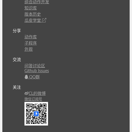
组合动作开发
知识库
版本历史
瓜皮学堂
分享
动作库
子程序
外观
交流
问答讨论区
Github Issues
QQ群
关注
CL的微博
微信订阅号