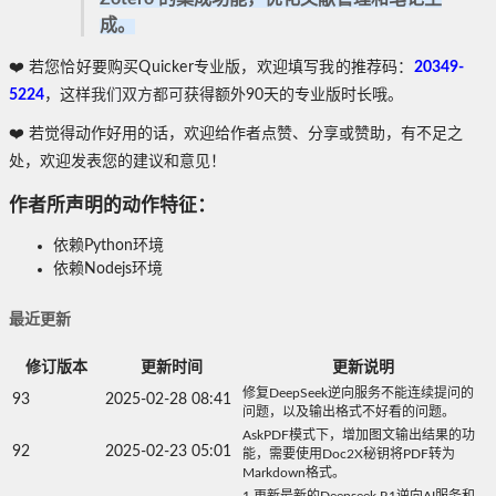
成。
❤️
若您恰好要购买Quicker专业版，欢迎填写
我的推荐码：
20349-
我们双方都可
5224
，
这样
获得额外90天的专业版时长哦。
❤️ 若觉得动作好用的话，欢迎给作者点赞、分享或赞助，有不足之
处，欢迎发表您的建议和意见！
作者所声明的动作特征：
依赖Python环境
依赖Nodejs环境
最近更新
修订版本
更新时间
更新说明
修复DeepSeek逆向服务不能连续提问的
93
2025-02-28 08:41
问题，以及输出格式不好看的问题。
AskPDF模式下，增加图文输出结果的功
92
2025-02-23 05:01
能，需要使用Doc2X秘钥将PDF转为
Markdown格式。
1.更新最新的Deepseek R1逆向AI服务和