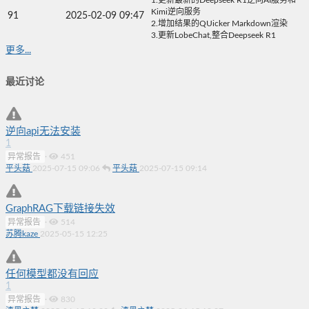
Kimi逆向服务
91
2025-02-09 09:47
2.增加结果的QUicker Markdown渲染
3.更新LobeChat,整合Deepseek R1
更多...
最近讨论
逆向api无法安装
1
异常报告
·
451
平头菇
2025-07-15 09:06
平头菇
2025-07-15 09:14
GraphRAG下载链接失效
异常报告
·
514
苏腾kaze
2025-05-15 12:25
任何模型都没有回应
1
异常报告
·
830