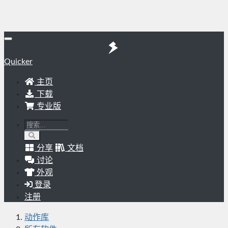
Quicker
主页
下载
专业版
分享
文档
讨论
外观
登录
注册
动作库