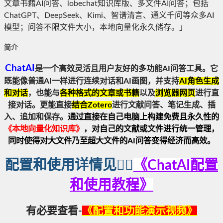
文章书籍AI问答、lobechat知识库版、多文件AI问答；包括
ChatGPT、DeepSeek、Kimi、智谱清言、通义千问等众多AI
模型；问答不限文件大小，本地向量化永久储存。」
简介
ChatAI
是一个高效灵活且用户友好的多功能AI问答工具
。它
既能像普通AI一样进行连续对话和AI画图，并支持
AI角色生成
和对话
，也能
与
各种格式的文章或书籍
以及
浏览器网页
进行直
接对话。
更能直接
结合Zotero
进行文献问答、笔记生成、插
入、追加和保存
。
通过直接在自己电脑上构建
免费且永久性的
《
本地向量化知识库
》
，对自己的文献或文件进行统一管理，
同时使得对大文件乃至超大文件的AI问答变得经济而高效。
配置和使用详情见👉🏻
《ChatAI配置
和使用教程》
有必要查看-
《配置和功能演示视频》