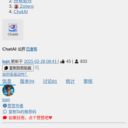
所有软件
Zotero
ChatAI
ChatAI
ChatAI
公开
已发布
logπ
更新于
2025-02-28 08:41
|
45
|
833
复制到剪贴板
如何安装动作？
信息
版本
94
讨论
81
统计
审核
logπ
赞赏作者
复制Ta的推荐码
如果好用，点个赞赞吧💖