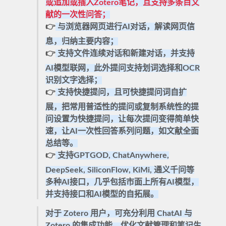
或追加或插入Zotero笔记，且支持多条目文
献的一次性问答；
👉
与
浏览器网页进行AI对话
，解读网页信
息，归纳主要内容；
👉
支持
文件连续对话和新建对话
，并支持
AI模型联网
，此外提问支持
划词选择
和
OCR
识别文字选择
；
👉
支持
快捷提问，且可快捷提问词自扩
展
，把常用普适性的提问或复制系统性的提
问设置为快捷提问，让每次提问变得简单快
速，让AI一次性回答系列问题，如文献全面
总结等。
👉
支持GPTGOD, ChatAnywhere,
DeepSeek, SiliconFlow, KiMi, 通义千问等
多种AI接口
，几乎包括市面上所有AI模型，
并
支持接口和AI模型的自拓展
。
对于 Zotero 用户，可充分利用 ChatAI 与
Zotero 的集成功能，优化文献管理和笔记生