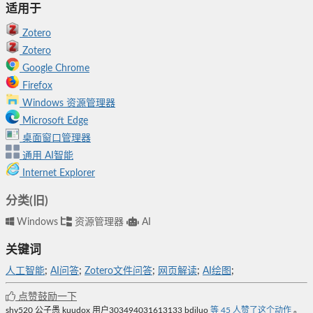
适用于
Zotero
Zotero
Google Chrome
Firefox
Windows 资源管理器
Microsoft Edge
桌面窗口管理器
通用
AI智能
Internet Explorer
分类(旧)
Windows
资源管理器
AI
关键词
人工智能
;
AI问答
;
Zotero文件问答
;
网页解读
;
AI绘图
;
点赞鼓励一下
shy520
公子愚
kuudox
用户303494031613133
bdiluo
等
45
人赞了这个动作
。