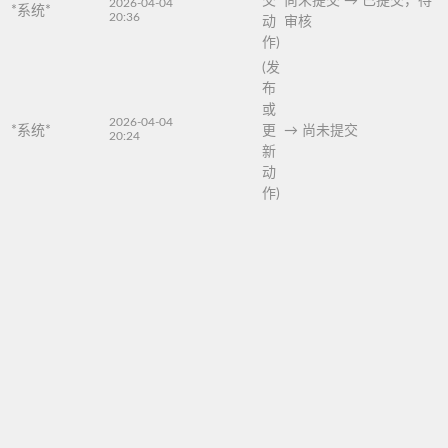
交
尚未提交
→
已提交，待
2026-04-04
*系统*
20:36
动
审核
作)
(发
布
或
2026-04-04
*系统*
更
→
尚未提交
20:24
新
动
作)