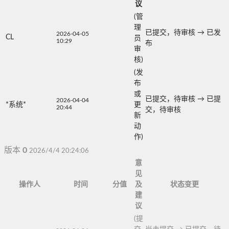
议
(管
理
已提交，待审核
→
已发
2026-04-05
CL
员
10:29
布
审
核)
(发
布
或
已提交，待审核
→
已提
2026-04-04
*系统*
更
20:44
交，待审核
新
动
作)
版本
0
2026/4/4 20:24:06
意
见
操作人
时间
分值
及
状态变更
建
议
(提