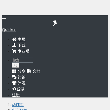
Quicker
主页
下载
专业版
分享
文档
讨论
外观
登录
注册
动作库