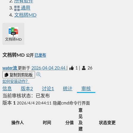
所有软件
通用
文档转MD
文档转MD
文档转MD
公开
已发布
water流
更新于
2026-04-04 20:44
|
1
|
26
复制到剪贴板
如何安装动作？
信息
版本
2
讨论
1
统计
审核
当前审核状态：
已发布
版本
1
2026/4/4 20:44:11
隐藏cmd命令行界面
意
见
操作人
时间
分值
及
状态变更
建