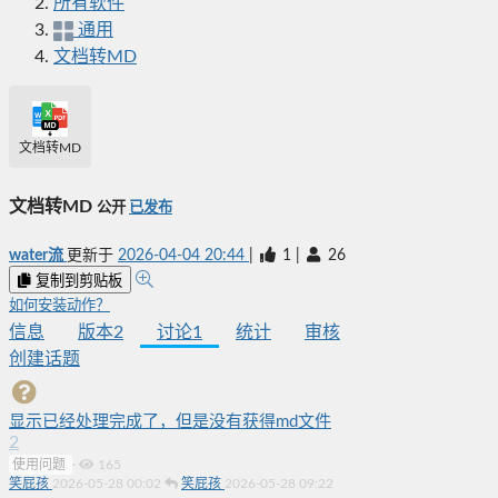
所有软件
通用
文档转MD
文档转MD
文档转MD
公开
已发布
water流
更新于
2026-04-04 20:44
|
1
|
26
复制到剪贴板
如何安装动作？
信息
版本
2
讨论
1
统计
审核
创建话题
显示已经处理完成了，但是没有获得md文件
2
使用问题
·
165
笑屁孩
2026-05-28 00:02
笑屁孩
2026-05-28 09:22