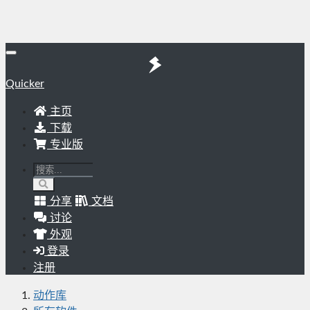
Quicker
主页
下载
专业版
分享
文档
讨论
外观
登录
注册
动作库