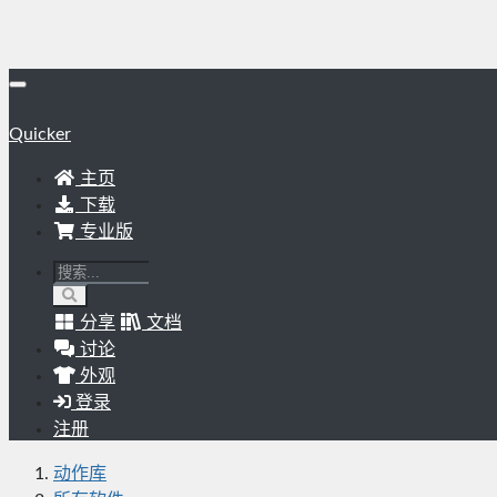
Quicker
主页
下载
专业版
分享
文档
讨论
外观
登录
注册
动作库