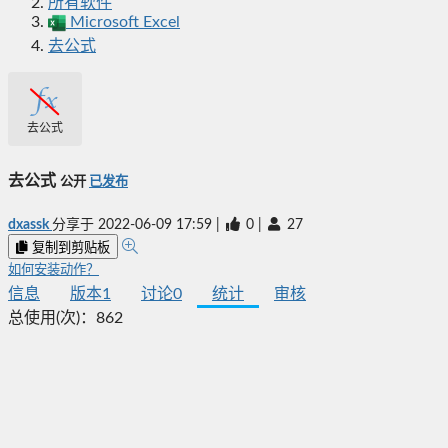
所有软件
Microsoft Excel
去公式
去公式
去公式
公开
已发布
dxassk
分享于
2022-06-09 17:59
|
0
|
27
复制到剪贴板
如何安装动作？
信息
版本
1
讨论
0
统计
审核
总使用(次)：
862