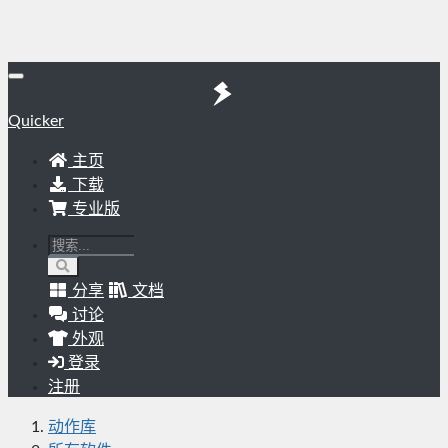
Quicker
主页
下载
专业版
分享
文档
讨论
外观
登录
注册
动作库